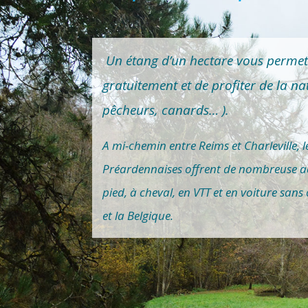
Un étang d’un hectare vous permet
gratuitement et de profiter de la na
pêcheurs, canards… ).
A mi-chemin entre Reims et Charleville, l
Préardennaises offrent de nombreuse ac
pied, à cheval, en VTT et en voiture sa
et la Belgique.