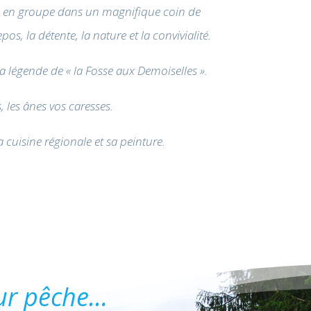
le, en groupe dans un magnifique coin de
pos, la détente, la nature et la convivialité.
la légende de « la Fosse aux Demoiselles ».
, les ânes vos caresses.
a cuisine régionale et sa peinture.
eur pêche…